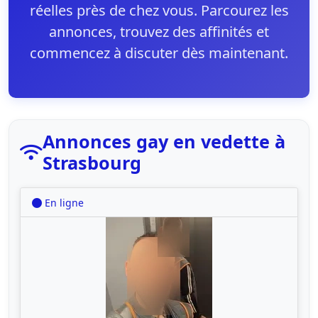
réelles près de chez vous. Parcourez les
annonces, trouvez des affinités et
commencez à discuter dès maintenant.
Annonces gay en vedette à
Strasbourg
En ligne