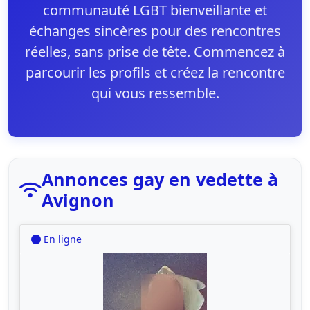
communauté LGBT bienveillante et
échanges sincères pour des rencontres
réelles, sans prise de tête. Commencez à
parcourir les profils et créez la rencontre
qui vous ressemble.
Annonces gay en vedette à
Avignon
En ligne