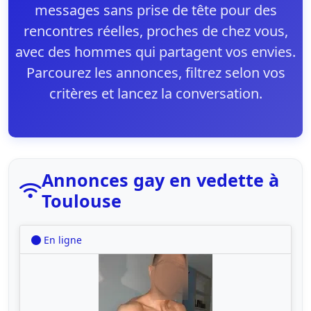
messages sans prise de tête pour des
rencontres réelles, proches de chez vous,
avec des hommes qui partagent vos envies.
Parcourez les annonces, filtrez selon vos
critères et lancez la conversation.
Annonces gay en vedette à
Toulouse
En ligne