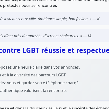
ns prétextes pour se rencontrer.
 s’est vu au centre-ville. Ambiance simple, bon feeling. » — K.
s dîner près du marché : discret et chaleureux. » — M.
contre LGBT réussie et respectu
proposez une heure claire dans vos annonces.
 et à la diversité des parcours LGBT.
dez-vous et gardez votre téléphone chargé.
authentique valorisent la rencontre.
y se vit dans la douceur des lieux et la sincérité des échan