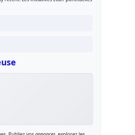
euse
ges. Publiez vos
annonces
, explorez les