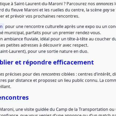
ique à Saint-Laurent-du-Maroni ? Parcourez nos
annonces
l
bord du fleuve Maroni et les ruelles du centre, la scène
gay
se 
er et prévoir vos prochaines rencontres.
on
pour une rencontre culturelle après une expo ou un con
é municipal, parfaits pour un premier rendez-vous.
on ambiance fluviale, idéal pour un tête-à-tête au coucher du 
ses petites adresses à découvrir avec respect.
nt-Laurent), pour une sortie nature en duo.
blier et répondre efficacement
es
précises pour des
rencontres
ciblées : centres d’intérêt, 
filtres par distance et proposez un lieu public connu. La c
illant.
rencontres
roni, une visite guidée du Camp de la Transportation ou
a confiance, que vous veniez d’une annonce ou d’un match gay