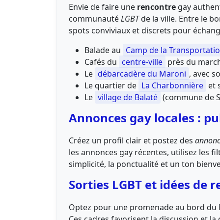
Envie de faire une
rencontre
gay authent
communauté
LGBT
de la ville. Entre le 
spots conviviaux et discrets pour échang
Balade au
Camp de la Transportati
Cafés du
centre-ville
près du march
Le
débarcadère du Maroni
, avec s
Le quartier de
La Charbonnière
et 
Le
village de Balaté
(commune de Sai
Annonces gay locales : pu
Créez un profil clair et postez des
annonc
les annonces gay récentes, utilisez les 
simplicité, la ponctualité et un ton bienve
Sorties LGBT et idées de 
Optez pour une promenade au bord du Ma
Ces cadres favorisent la discussion et l