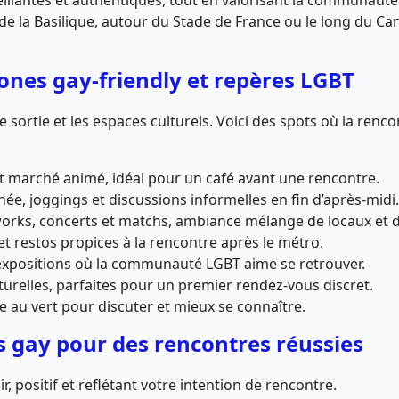
veillantes et authentiques, tout en valorisant la communaut
 la Basilique, autour du Stade de France ou le long du Cana
zones gay-friendly et repères LGBT
e sortie et les espaces culturels. Voici des spots où la renco
et marché animé, idéal pour un café avant une rencontre.
née, joggings et discussions informelles en fin d’après-midi.
works, concerts et matchs, ambiance mélange de locaux et de
et restos propices à la rencontre après le métro.
et expositions où la communauté LGBT aime se retrouver.
lturelles, parfaites pour un premier rendez-vous discret.
e au vert pour discuter et mieux se connaître.
s gay pour des rencontres réussies
air, positif et reflétant votre intention de rencontre.