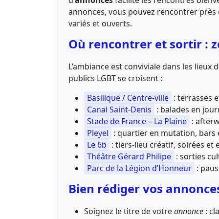
d’
annonces
facilite les rencontres bien
annonces, vous pouvez rencontrer près de
variés et ouverts.
Où rencontrer et sortir : 
L’ambiance est conviviale dans les lieux d
publics LGBT se croisent :
Basilique / Centre-ville
: terrasses 
Canal Saint-Denis
: balades en jour
Stade de France – La Plaine
: after
Pleyel
: quartier en mutation, bars 
Le 6b
: tiers-lieu créatif, soirées 
Théâtre Gérard Philipe
: sorties cu
Parc de la Légion d’Honneur
: paus
Bien rédiger vos annonce
Soignez le titre de votre
annonce
: cl