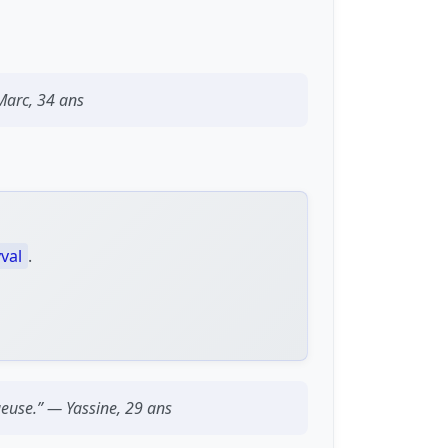
 Marc, 34 ans
val
.
ueuse.” — Yassine, 29 ans