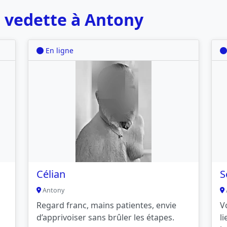
 vedette à Antony
En ligne
Célian
S
Antony
Regard franc, mains patientes, envie
V
d’apprivoiser sans brûler les étapes.
l