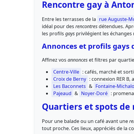
Rencontre gay à Anto
Entre les terrasses de la
rue Auguste-M
idéal pour des
rencontres
détendues. Après
les profils
gays
privilégient les échanges
Annonces et profils gays 
Affinez vos
annonces
et filtres par quart
Centre-Ville
: cafés, marché et sorti
Croix de Berny
: connexion RER B, 
Les Baconnets
&
Fontaine-Michal
Pajeaud
&
Noyer-Doré
: promenad
Quartiers et spots de
Pour une balade ou un café avant une
re
tout proche. Ces lieux, appréciés de l