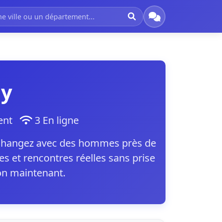
ny
ment
3 En ligne
 échangez avec des hommes près de
s et rencontres réelles sans prise
ion maintenant.