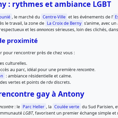
ny : rythmes et ambiance LGBT
ounié
, le marché du
Centre-Ville
et les événements de l’
E
 le travail, la zone de
La Croix de Berny
s’anime, avec un 
 respectueux et les
annonces
sérieuses, loin des clichés, da
de proximité
ier pour rencontrer près de chez vous :
es culturelles.
accès au parc, idéal pour une première
rencontre
.
on
: ambiance résidentielle et calme.
es vertes et points de rdv discrets.
 rencontre gay à Antony
ncontre
: le
Parc Heller
, la
Coulée verte
du Sud Parisien, e
a communauté
LGBT
, favorisent un premier échange simple et 