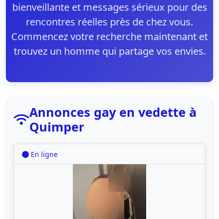
bienveillante et messages sérieux pour des
rencontres réelles près de chez vous.
Commencez votre recherche maintenant et
trouvez un homme qui partage vos envies.
Annonces gay en vedette à
Quimper
En ligne