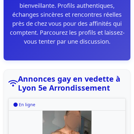
bienveillante. Profils authentiques,
échanges sincères et rencontres réelles
près de chez vous pour des affinités qui
comptent. Parcourez les profils et laissez-
vous tenter par une discussion.
Annonces gay en vedette à
Lyon 5e Arrondissement
En ligne