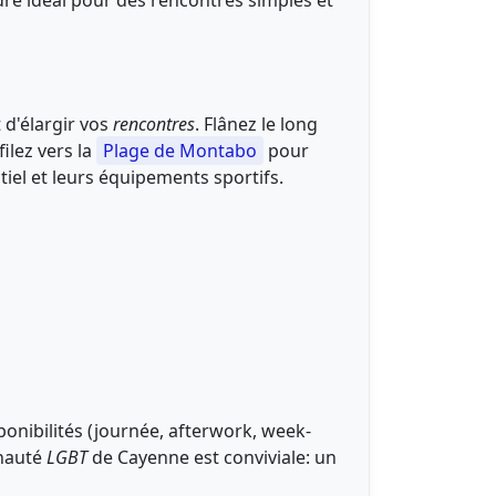
adre idéal pour des rencontres simples et
 d'élargir vos
rencontres
. Flânez le long
ilez vers la
Plage de Montabo
pour
iel et leurs équipements sportifs.
sponibilités (journée, afterwork, week-
unauté
LGBT
de Cayenne est conviviale: un