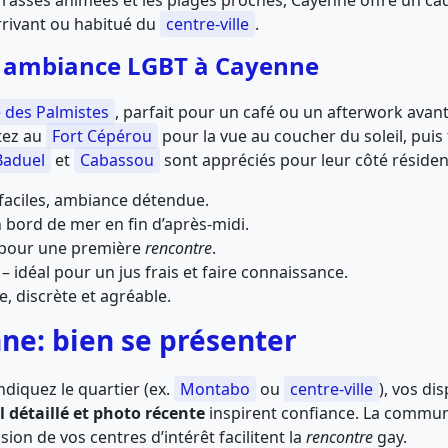
terrasses animées et les plages proches, Cayenne offre un c
rrivant ou habitué du
centre-ville
.
t ambiance LGBT à Cayenne
 des Palmistes
, parfait pour un café ou un afterwork avant
tez au
Fort Cépérou
pour la vue au coucher du soleil, puis f
Baduel
et
Cabassou
sont appréciés pour leur côté résident
faciles, ambiance détendue.
 bord de mer en fin d’après-midi.
pour une première
rencontre
.
– idéal pour un jus frais et faire connaissance.
 discrète et agréable.
ne: bien se présenter
indiquez le quartier (ex.
Montabo
ou
centre-ville
), vos di
l détaillé et photo récente
inspirent confiance. La comm
ion de vos centres d’intérêt facilitent la
rencontre
gay.