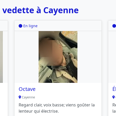
 vedette à Cayenne
En ligne
Octave
É
Cayenne
Regard clair, voix basse; viens goûter la
R
lenteur qui électrise.
l