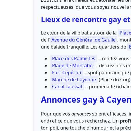
LGBT
. Entre la chaleur équatoriale, les 
respectueuses, que vous soyez nouvel a
Lieux de rencontre gay e
Le cœur de la ville bat autour de la
Place
de l’
Avenue du Général de Gaulle
, mon
une balade tranquille. Les quartiers de
Place des Palmistes
– rendez-vous 
Plage de Montabo
– discussions en
Fort Cépérou
– spot panoramique 
Marché de Cayenne
(Place du Coq) 
Canal Laussat
– promenade urbaine,
Annonces gay à Cayen
Pour que vos
annonces
soient efficaces, 
end) et ce que vous recherchez. Un
profi
ton poli, une touche d’humour et la précis