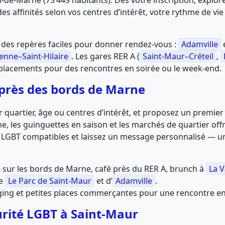
‑de‑Marne (75 449 habitants). Dès votre inscription, explore
es affinités selon vos centres d’intérêt, votre rythme de vie
vec des repères faciles pour donner rendez‑vous :
Adamville
enne–Saint‑Hilaire
. Les gares RER A (
Saint‑Maur–Créteil
,
 déplacements pour des rencontres en soirée ou le week‑end.
 près des bords de Marne
 quartier, âge ou centres d’intérêt, et proposez un premier
e, les guinguettes en saison et les marchés de quartier offr
fils LGBT compatibles et laissez un message personnalisé — 
 sur les bords de Marne, café près du RER A, brunch à
La 
de
Le Parc de Saint‑Maur
et d’
Adamville
.
jogging et petites places commerçantes pour une rencontre e
urité LGBT à Saint‑Maur