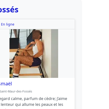
ossés
En ligne
smaël
Saint-Maur-des-Fossés
egard calme, parfum de cèdre; j’aime
a lenteur qui allume les peaux et les