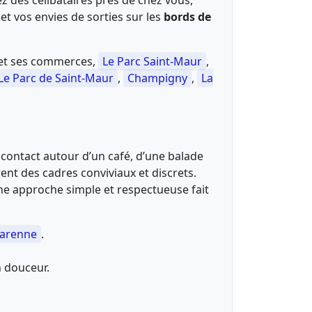
z des célibataires près de chez vous,
 et vos envies de sorties sur les
bords de
et ses commerces,
Le Parc Saint‑Maur
,
Le Parc de Saint‑Maur
,
Champigny
,
La
 contact autour d’un café, d’une balade
ent des cadres conviviaux et discrets.
une approche simple et respectueuse fait
Varenne
.
n douceur.