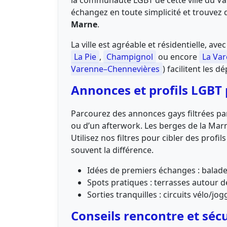
la communauté LGBT de cette ville du Val
échangez en toute simplicité et trouvez d
Marne
.
La ville est agréable et résidentielle, a
La Pie
,
Champignol
ou encore
La Var
Varenne–Chennevières
) facilitent les
Annonces et profils LGBT
Parcourez des annonces gays filtrées par
ou d’un afterwork. Les berges de la Marn
Utilisez nos filtres pour cibler des pro
souvent la différence.
Idées de premiers échanges : balade
Spots pratiques : terrasses autour 
Sorties tranquilles : circuits vélo/
Conseils rencontre et séc