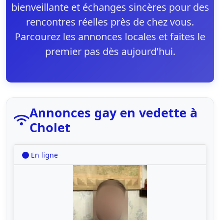
bienveillante et échanges sincères pour des
rencontres réelles près de chez vous.
Parcourez les annonces locales et faites le
premier pas dès aujourd’hui.
Annonces gay en vedette à
Cholet
En ligne