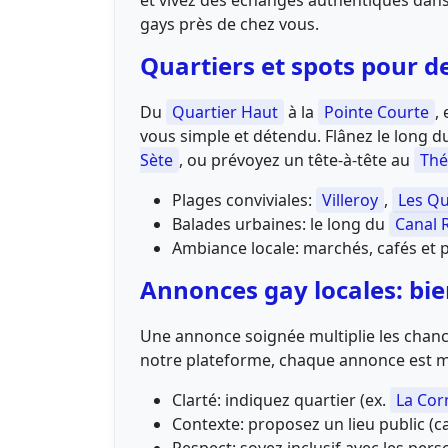
et vivez des échanges authentiques dans u
gays près de chez vous.
Quartiers et spots pour d
Du
Quartier Haut
à la
Pointe Courte
,
vous simple et détendu. Flânez le long 
Sète
, ou prévoyez un tête-à-tête au
Thé
Plages conviviales:
Villeroy
,
Les Qu
Balades urbaines: le long du
Canal 
Ambiance locale: marchés, cafés et p
Annonces gay locales: bie
Une annonce soignée multiplie les chance
notre plateforme, chaque annonce est m
Clarté: indiquez quartier (ex.
La Cor
Contexte: proposez un lieu public (c