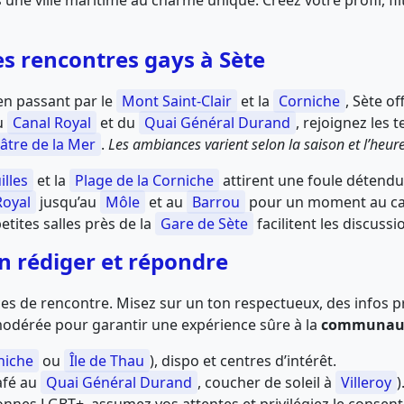
ne ville maritime au charme unique. Créez votre profil, fil
es rencontres gays à Sète
 en passant par le
Mont Saint-Clair
et la
Corniche
, Sète o
du
Canal Royal
et du
Quai Général Durand
, rejoignez les 
âtre de la Mer
.
Les ambiances varient selon la saison et l’heur
illes
et la
Plage de la Corniche
attirent une foule détendu
Royal
jusqu’au
Môle
et au
Barrou
pour un moment au ca
etites salles près de la
Gare de Sète
facilitent les discussio
n rédiger et répondre
s de rencontre. Misez sur un ton respectueux, des infos pr
odérée pour garantir une expérience sûre à la
communaut
niche
ou
Île de Thau
), dispo et centres d’intérêt.
afé au
Quai Général Durand
, coucher de soleil à
Villeroy
)