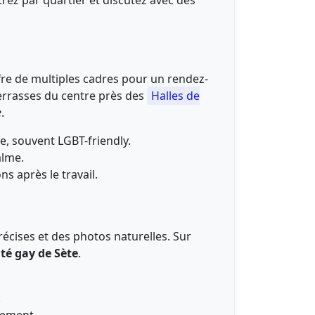
trez par quartier et discutez avec des
ffre de multiples cadres pour un rendez-
terrasses du centre près des
Halles de
e
.
e, souvent LGBT-friendly.
lme.
ns après le travail.
écises et des photos naturelles. Sur
é gay de Sète
.
.