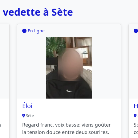
 vedette à Sète
En ligne
Éloi
H
Sète
a
Regard franc, voix basse: viens goûter
S
la tension douce entre deux sourires.
c