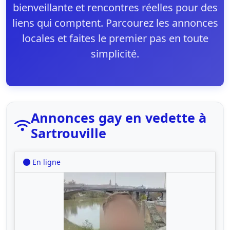
bienveillante et rencontres réelles pour des
liens qui comptent. Parcourez les annonces
locales et faites le premier pas en toute
simplicité.
Annonces gay en vedette à
Sartrouville
En ligne