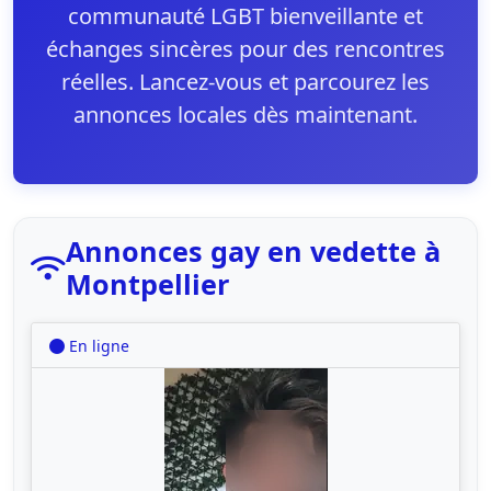
communauté LGBT bienveillante et
échanges sincères pour des rencontres
réelles. Lancez-vous et parcourez les
annonces locales dès maintenant.
Annonces gay en vedette à
Montpellier
En ligne