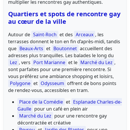
multiplier les rencontres gay authentiques.
Quartiers et spots de rencontre gay
au cœur de la ville
Autour de
Saint-Roch
et des
Arceaux
, les
terrasses donnent le ton en fin d’après-midi, tandis
que
Beaux-Arts
et
Boutonnet
accueillent des
adresses plus tranquilles. Les balades le long du
Lez
, vers
Port Marianne
et le
Marché du Lez
,
sont parfaites pour une première rencontre. Si
vous préférez une ambiance shopping et loisirs,
Polygone
et
Odysseum
offrent de bons points
de rendez-vous, accessibles en tram.
Place de la Comédie
et
Esplanade Charles-de-
Gaulle
pour un café en plein air
Marché du Lez
pour une rencontre gay
décontractée et créative
Peyrou
et
Jardin des Plantes
pour une