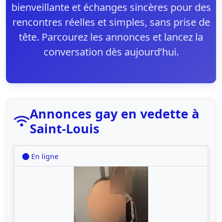
bienveillante et échanges sincères pour des
rencontres réelles et simples, sans prise de
tête. Parcourez les annonces et lancez la
conversation dès aujourd’hui.
Annonces gay en vedette à
Saint-Louis
En ligne