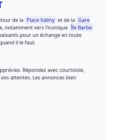
T
utour de la
Place Valmy
et de la
Gare
de, notamment vers l’iconique
Île Barbe
apaisants pour un échange en toute
 quand il le faut.
 appréciez. Répondez avec courtoisie,
ur vos attentes. Les annonces bien