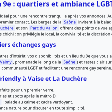
 9e : quartiers et ambiance LGB
idéal pour une rencontre tranquille après vos annonces. A
e premier contact. Les berges de la
Saône
invitent à la bala
Duchère
et son
Parc du Vallon
offrent des points de vue 
s chichi : on privilégie le local, la convivialité et la discrétion
iers échanges gays
res d’intérêt, vos disponibilités et un lieu du 9e que vous
Valmy
, promenade le long de la
Saône
) et restez clair s
 la communauté LGBT et facilitent une rencontre gay sereine.
riendly à Vaise et La Duchère
rfaits pour un premier verre.
ries et spots après le métro D.
: balade au calme et cadre verdoyant.
nce nature pour discuter en toute simplicité.