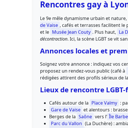
Rencontres gay à Lyon
Le 9e mêle dynamisme urbain et nature, 
de Vaise
, cafés et terrasses facilitent l
et le
Musée Jean Couty
. Plus haut,
La 
décontraction
. Ici, la scène LGBT se vit san
Annonces locales et prem
Soignez votre annonce : indiquez vos cent
proposez un rendez-vous public (café à
rédigées attirent des profils sérieux de
Lieux de rencontre LGBT-f
Cafés autour de la
Place Valmy
: pa
Gare de Vaise
et alentours : brasse
Berges de la
Saône
vers l’
Île Barbe
Parc du Vallon
(La Duchère) : ambia