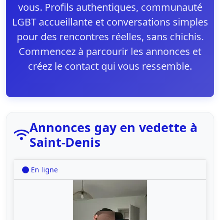
vous. Profils authentiques, communauté
LGBT accueillante et conversations simples
pour des rencontres réelles, sans chichis.
Commencez à parcourir les annonces et
créez le contact qui vous ressemble.
Annonces gay en vedette à
Saint-Denis
En ligne