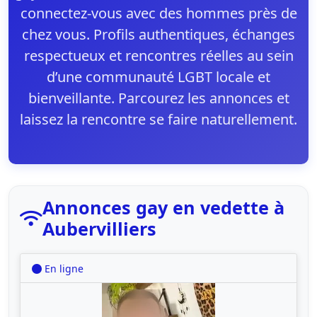
connectez-vous avec des hommes près de
chez vous. Profils authentiques, échanges
respectueux et rencontres réelles au sein
d’une communauté LGBT locale et
bienveillante. Parcourez les annonces et
laissez la rencontre se faire naturellement.
Annonces gay en vedette à
Aubervilliers
En ligne