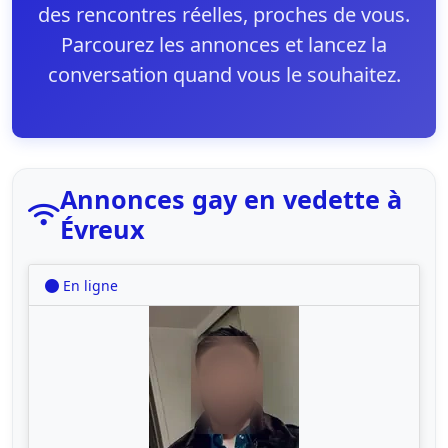
des rencontres réelles, proches de vous.
Parcourez les annonces et lancez la
conversation quand vous le souhaitez.
Annonces gay en vedette à
Évreux
En ligne