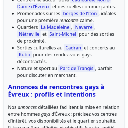
Dame d’Évreux
et des ruelles commerçantes.
Promenades sur les
berges de l’Iton
, idéales
pour une première
rencontre
calme.
Quartiers
La Madeleine
,
Navarre
,
Nétreville
et
Saint-Michel
pour des sorties
de proximité.
Sorties culturelles au
Cadran
et concerts au
Kubb
pour des rendez-vous gays
décontractés.
Nature et sport au
Parc de Trangis
, parfait
pour discuter en marchant.
Annonces de rencontres gays à
Évreux : profils et intentions
Nos
annonces
détaillées facilitent la mise en relation
entre hommes
gays
d’Évreux : précisez vos centres
d’intérêt, vos disponibilités et le quartier souhaité.
Filtrez par âge, affinités et objectifs (sortie, amitié,