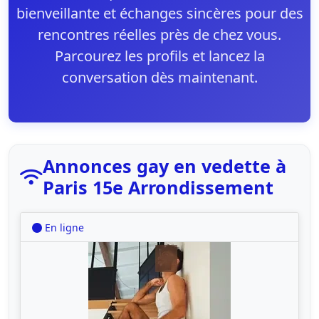
bienveillante et échanges sincères pour des
rencontres réelles près de chez vous.
Parcourez les profils et lancez la
conversation dès maintenant.
Annonces gay en vedette à
Paris 15e Arrondissement
En ligne