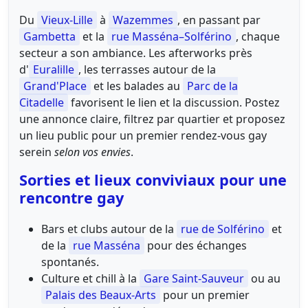
Du
Vieux-Lille
à
Wazemmes
, en passant par
Gambetta
et la
rue Masséna–Solférino
, chaque
secteur a son ambiance. Les afterworks près
d'
Euralille
, les terrasses autour de la
Grand'Place
et les balades au
Parc de la
Citadelle
favorisent le lien et la discussion. Postez
une annonce claire, filtrez par quartier et proposez
un lieu public pour un premier rendez-vous gay
serein
selon vos envies
.
Sorties et lieux conviviaux pour une
rencontre gay
Bars et clubs autour de la
rue de Solférino
et
de la
rue Masséna
pour des échanges
spontanés.
Culture et chill à la
Gare Saint-Sauveur
ou au
Palais des Beaux-Arts
pour un premier