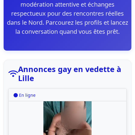
modération attentive et échanges
respectueux pour des rencontres réelles
dans le Nord. Parcourez les profils et lancez
la conversation quand vous êtes prêt.
Annonces gay en vedette à
Lille
En ligne