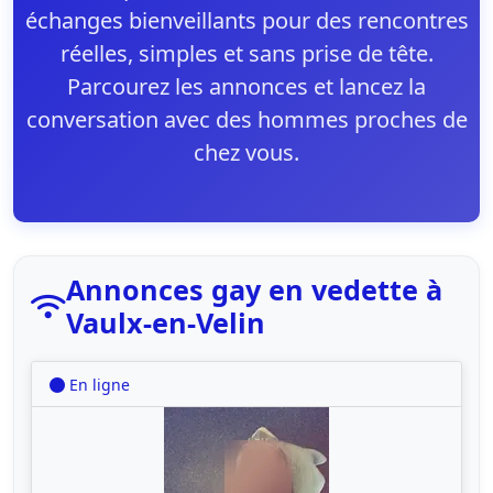
échanges bienveillants pour des rencontres
réelles, simples et sans prise de tête.
Parcourez les annonces et lancez la
conversation avec des hommes proches de
chez vous.
Annonces gay en vedette à
Vaulx-en-Velin
En ligne