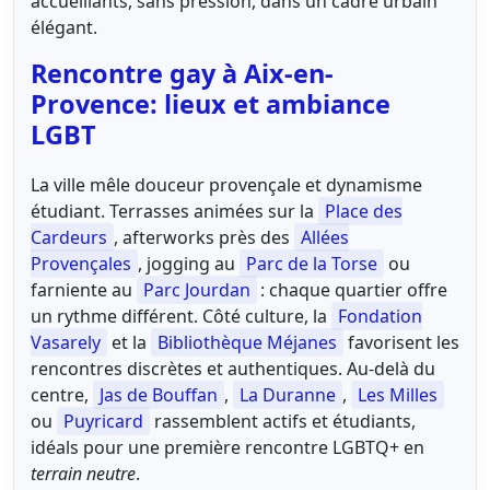
accueillants, sans pression, dans un cadre urbain
élégant.
Rencontre gay à Aix-en-
Provence: lieux et ambiance
LGBT
La ville mêle douceur provençale et dynamisme
étudiant. Terrasses animées sur la
Place des
Cardeurs
, afterworks près des
Allées
Provençales
, jogging au
Parc de la Torse
ou
farniente au
Parc Jourdan
: chaque quartier offre
un rythme différent. Côté culture, la
Fondation
Vasarely
et la
Bibliothèque Méjanes
favorisent les
rencontres discrètes et authentiques. Au-delà du
centre,
Jas de Bouffan
,
La Duranne
,
Les Milles
ou
Puyricard
rassemblent actifs et étudiants,
idéals pour une première rencontre LGBTQ+ en
terrain neutre
.