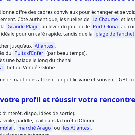
Olonne offre des cadres conviviaux pour échanger et se voir
lement. Côté authentique, les ruelles de
La Chaume
et les
 la
Grande Plage
au lever du jour ou le
Port Olona
au cou
t idéale pour un café rapide, tandis que la
plage de Tanchet
cher jusqu’aux
Atlantes
.
rès du
Puits d’Enfer
(par beau temps).
ès une balade le long du chenal.
na
, fief du Vendée Globe.
ments nautiques attirent un public varié et souvent LGBT-fr
otre profil et réussir votre rencontr
d’intérêt, dispo, idées de sortie).
 voile, paddle, trail dans la forêt d’Olonne.
mblai
,
marché Arago
ou
les Atlantes
.