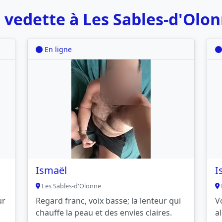
vedette à Les Sables-d'Olo
En ligne
Ismaël
I
Les Sables-d'Olonne
ur
Regard franc, voix basse; la lenteur qui
V
chauffe la peau et des envies claires.
a