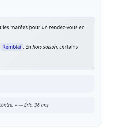
o et les marées pour un rendez-vous en
e
Remblai
. En
hors saison
, certains
ontre. » — Éric, 36 ans