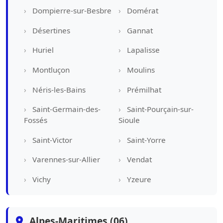
Dompierre-sur-Besbre
Domérat
Désertines
Gannat
Huriel
Lapalisse
Montluçon
Moulins
Néris-les-Bains
Prémilhat
Saint-Germain-des-
Saint-Pourçain-sur-
Fossés
Sioule
Saint-Victor
Saint-Yorre
Varennes-sur-Allier
Vendat
Vichy
Yzeure
Alpes-Maritimes (06)