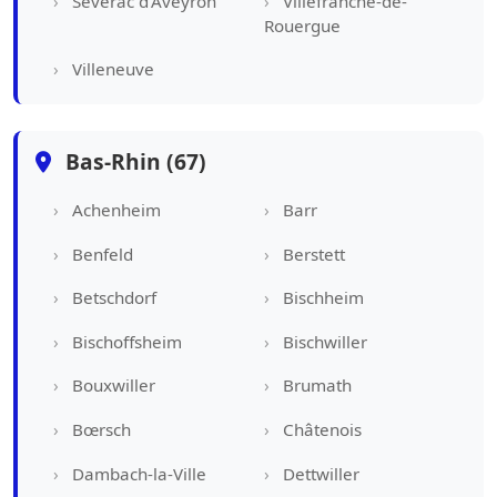
Sévérac d'Aveyron
Villefranche-de-
Rouergue
Villeneuve
Bas-Rhin (67)
Achenheim
Barr
Benfeld
Berstett
Betschdorf
Bischheim
Bischoffsheim
Bischwiller
Bouxwiller
Brumath
Bœrsch
Châtenois
Dambach-la-Ville
Dettwiller