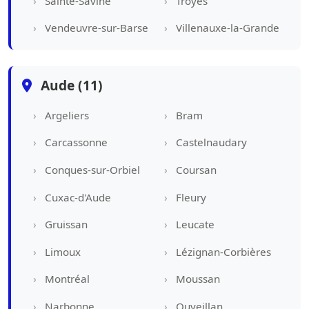
Sainte-Savine
Troyes
Vendeuvre-sur-Barse
Villenauxe-la-Grande
Aude (11)
Argeliers
Bram
Carcassonne
Castelnaudary
Conques-sur-Orbiel
Coursan
Cuxac-d'Aude
Fleury
Gruissan
Leucate
Limoux
Lézignan-Corbières
Montréal
Moussan
Narbonne
Ouveillan