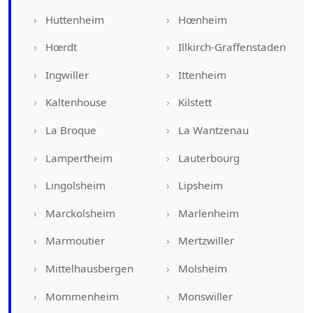
Huttenheim
Hœnheim
Hœrdt
Illkirch-Graffenstaden
Ingwiller
Ittenheim
Kaltenhouse
Kilstett
La Broque
La Wantzenau
Lampertheim
Lauterbourg
Lingolsheim
Lipsheim
Marckolsheim
Marlenheim
Marmoutier
Mertzwiller
Mittelhausbergen
Molsheim
Mommenheim
Monswiller