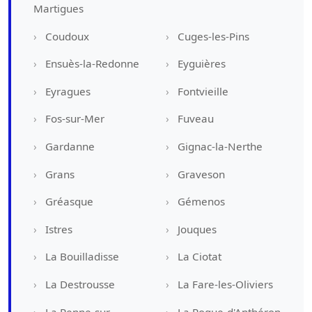
Martigues
Coudoux
Cuges-les-Pins
Ensuès-la-Redonne
Eyguières
Eyragues
Fontvieille
Fos-sur-Mer
Fuveau
Gardanne
Gignac-la-Nerthe
Grans
Graveson
Gréasque
Gémenos
Istres
Jouques
La Bouilladisse
La Ciotat
La Destrousse
La Fare-les-Oliviers
La Penne-sur-
La Roque-d'Anthéron