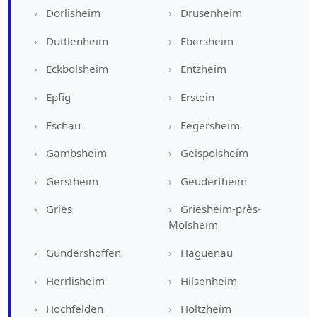
Dorlisheim
Drusenheim
Duttlenheim
Ebersheim
Eckbolsheim
Entzheim
Epfig
Erstein
Eschau
Fegersheim
Gambsheim
Geispolsheim
Gerstheim
Geudertheim
Gries
Griesheim-près-
Molsheim
Gundershoffen
Haguenau
Herrlisheim
Hilsenheim
Hochfelden
Holtzheim