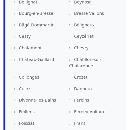
Bellignat
Beynost
Bourg-en-Bresse
Bresse Vallons
Bâgé-Dommartin
Béligneux
Cessy
Ceyzériat
Chalamont
Chevry
Château-Gaillard
Châtillon-sur-
Chalaronne
Collonges
Crozet
Culoz
Dagneux
Divonne-les-Bains
Fareins
Feillens
Ferney-Voltaire
Foissiat
Frans