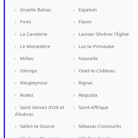
Druelle Balsac
Espalion
Firmi
Flavin
La Cavalerie
Laissac-Sévérac l'Église
Le Monastère
Luc-la-Primaube
Millau
Naucelle
Olemps
Onet-le-Château
Rieupeyroux
Rignac
Rodez
Réquista
Saint Geniez d'Olt et
Saint-Affrique
d'Aubrac
Salles-la-Source
Sébazac-Concourès