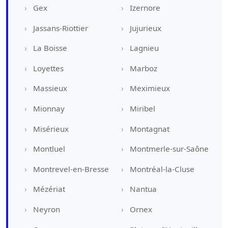
Gex
Izernore
Jassans-Riottier
Jujurieux
La Boisse
Lagnieu
Loyettes
Marboz
Massieux
Meximieux
Mionnay
Miribel
Misérieux
Montagnat
Montluel
Montmerle-sur-Saône
Montrevel-en-Bresse
Montréal-la-Cluse
Mézériat
Nantua
Neyron
Ornex