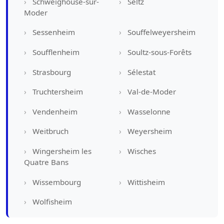
Schweighouse-sur-
Seltz
Moder
Sessenheim
Souffelweyersheim
Soufflenheim
Soultz-sous-Forêts
Strasbourg
Sélestat
Truchtersheim
Val-de-Moder
Vendenheim
Wasselonne
Weitbruch
Weyersheim
Wingersheim les
Wisches
Quatre Bans
Wissembourg
Wittisheim
Wolfisheim