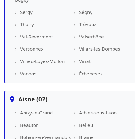
Sergy
Ségny
Thoiry
Trévoux
Val-Revermont
Valserhône
Versonnex
Villars-les-Dombes
Villieu-Loyes-Mollon
Viriat
Vonnas
Échenevex
Aisne (02)
Anizy-le-Grand
Athies-sous-Laon
Beautor
Belleu
Bohain-en-Vermandois
Braine