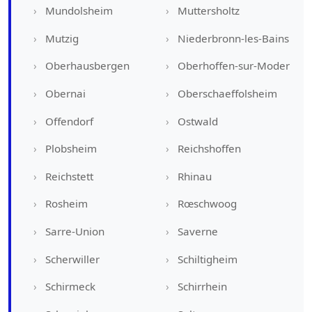
Mundolsheim
Muttersholtz
Mutzig
Niederbronn-les-Bains
Oberhausbergen
Oberhoffen-sur-Moder
Obernai
Oberschaeffolsheim
Offendorf
Ostwald
Plobsheim
Reichshoffen
Reichstett
Rhinau
Rosheim
Rœschwoog
Sarre-Union
Saverne
Scherwiller
Schiltigheim
Schirmeck
Schirrhein