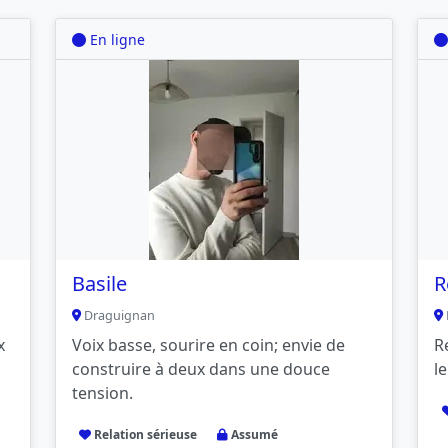
En ligne
Basile
R
Draguignan
x
Voix basse, sourire en coin; envie de
R
construire à deux dans une douce
l
tension.
Relation sérieuse
Assumé