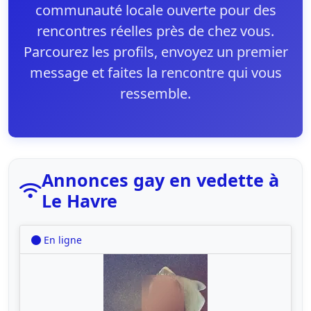
communauté locale ouverte pour des
rencontres réelles près de chez vous.
Parcourez les profils, envoyez un premier
message et faites la rencontre qui vous
ressemble.
Annonces gay en vedette à
Le Havre
En ligne