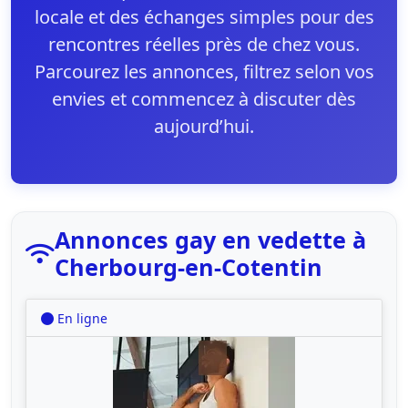
locale et des échanges simples pour des
rencontres réelles près de chez vous.
Parcourez les annonces, filtrez selon vos
envies et commencez à discuter dès
aujourd’hui.
Annonces gay en vedette à
Cherbourg-en-Cotentin
En ligne