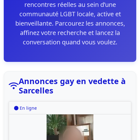
rencontres réelles au sein d’une
communauté LGBT locale, active et
bienveillante. Parcourez les annonces,
affinez votre recherche et lancez la
conversation quand vous voulez.
Annonces gay en vedette à
Sarcelles
En ligne